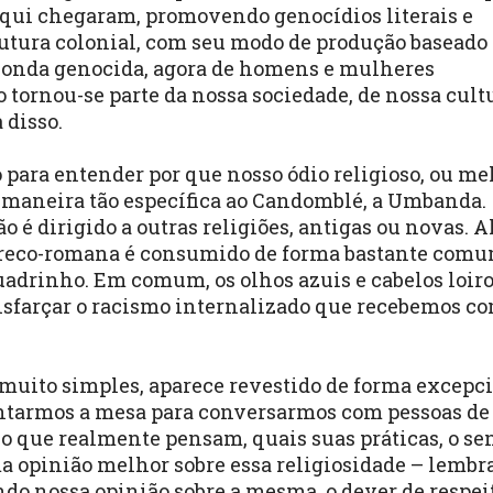
aqui chegaram, promovendo genocídios literais e
trutura colonial, com seu modo de produção baseado
 onda genocida, agora de homens e mulheres
 tornou-se parte da nossa sociedade, de nossa cult
 disso.
o para entender por que nosso ódio religioso, ou me
e maneira tão específica ao Candomblé, a Umbanda.
é dirigido a outras religiões, antigas ou novas. Al
 greco-romana é consumido de forma bastante comu
uadrinho. Em comum, os olhos azuis e cabelos loir
isfarçar o racismo internalizado que recebemos c
 muito simples, aparece revestido de forma excepci
entarmos a mesa para conversarmos com pessoas de
r o que realmente pensam, quais suas práticas, o se
ma opinião melhor sobre essa religiosidade – lemb
ndo nossa opinião sobre a mesma, o dever de respei