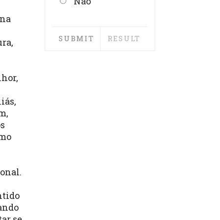
Não
 na
ura,
lhor,
iás,
m,
os
omo
onal.
ntido
rando
tar se