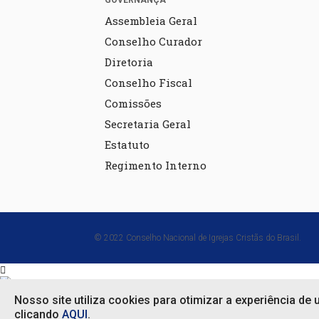
GOVERNANÇA
Assembleia Geral
Conselho Curador
Diretoria
Conselho Fiscal
Comissões
Secretaria Geral
Estatuto
Regimento Interno
© 2022 Conselho Nacional de Igrejas Cristãs do Brasil.
Em que podemos ajudar?
Nosso site utiliza cookies para otimizar a experiência de
clicando
AQUI
.
Em que podemos ajudar?