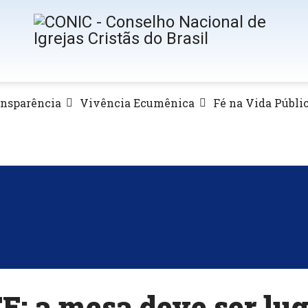
ansparência
Vivência Ecumênica
Fé na Vida Públi
E: a mesa deve ser lu