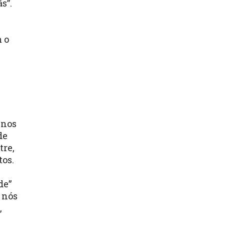
ãs”.
m o
 nos
de
tre,
tos.
de”
 nós
,