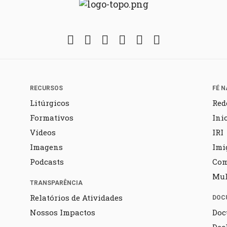
Facebook
Twitter
Instagram
YouTube
Fickr
Soundcloud
RECURSOS
FÉ N
Litúrgicos
Red
Formativos
Ini
Vídeos
IRI
Imagens
Imi
Podcasts
Co
Mul
TRANSPARÊNCIA
Relatórios de Atividades
DOC
Nossos Impactos
Doc