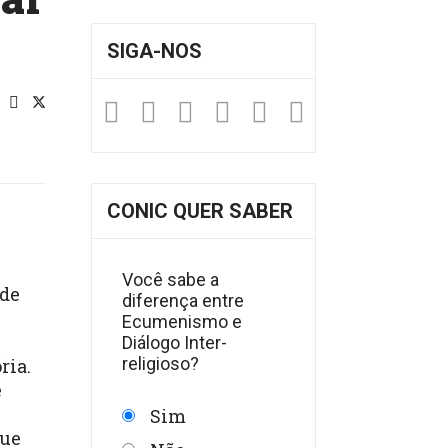
SIGA-NOS
Facebook
Twitter
Instagram
YouTube
Fickr
Soundclou
CONIC QUER SABER
Você sabe a
 de
diferença entre
Ecumenismo e
Diálogo Inter-
religioso?
ria.
e
Sim
que