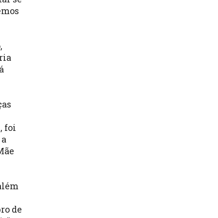
remos
,
ria
á
ças
 foi
 a
 Mãe
 além
ro de