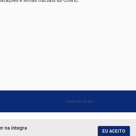
larações e Notas Oficiais do CONIC
Desenvolvido por⠀
r na íntegra
EU ACEITO