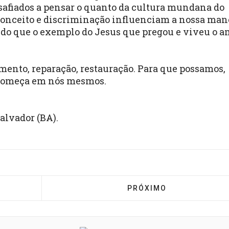
esafiados a pensar o quanto da cultura mundana do
econceito e discriminação influenciam a nossa man
, do que o exemplo do Jesus que pregou e viveu o am
ento, reparação, restauração. Para que possamos,
e começa em nós mesmos.
alvador (BA).
 CAMPANHA DA FRATERNIDADE ECUMÊNICA – RECURSO
PRÓXIMO ARTIGO: LEIA
PRÓXIMO