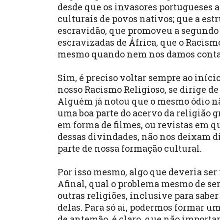
desde que os invasores portugueses 
culturais de povos nativos; que a es
escravidão, que promoveu a segundo
escravizadas de África, que o Racismo
mesmo quando nem nos damos conta
Sim, é preciso voltar sempre ao iníci
nosso Racismo Religioso, se dirige d
Alguém já notou que o mesmo ódio não 
uma boa parte do acervo da religião
em forma de filmes, ou revistas em q
dessas divindades, não nos deixam d
parte de nossa formação cultural.
Por isso mesmo, algo que deveria ser
Afinal, qual o problema mesmo de s
outras religiões, inclusive para sabe
delas. Para só ai, podermos formar u
de antemão, é claro, que não importa