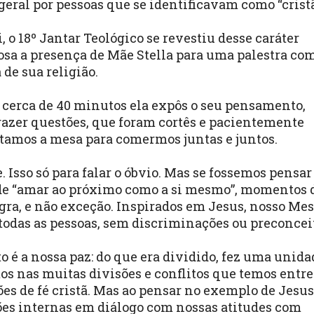
 geral por pessoas que se identificavam como “crist
 o 18º Jantar Teológico se revestiu desse caráter
tosa a presença de Mãe Stella para uma palestra co
 de sua religião.
r cerca de 40 minutos ela expôs o seu pensamento,
trazer questões, que foram cortês e pacientemente
entamos a mesa para comermos juntas e juntos.
 Isso só para falar o óbvio. Mas se fossemos pensar
de “amar ao próximo como a si mesmo”, momentos 
gra, e não exceção. Inspirados em Jesus, nosso Mes
todas as pessoas, sem discriminações ou preconcei
o é a nossa paz: do que era dividido, fez uma unida
s nas muitas divisões e conflitos que temos entre
s de fé cristã. Mas ao pensar no exemplo de Jesus
sões internas em diálogo com nossas atitudes com