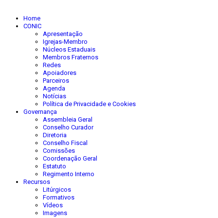
Home
CONIC
Apresentação
Igrejas-Membro
Núcleos Estaduais
Membros Fraternos
Redes
Apoiadores
Parceiros
Agenda
Notícias
Política de Privacidade e Cookies
Governança
Assembleia Geral
Conselho Curador
Diretoria
Conselho Fiscal
Comissões
Coordenação Geral
Estatuto
Regimento Interno
Recursos
Litúrgicos
Formativos
Vídeos
Imagens