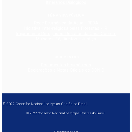
Itinerários Dialógicos
FÉ NA VIDA PÚBLICA
Rede Ecumênica da Água - REDA
Iniciativa Inter-religiosa pelas Florestas - IRI
Imigrantes e Refugiados: Desafios da Casa Comum
Mulheres: Fé, Direitos e Justiça
DOCUMENTOS
Documentos Ecumênicos
Declarações e Notas Oficiais do CONIC
© 2022 Conselho Nacional de Igrejas Cristãs do Brasil.
© 2022 Conselho Nacional de Igrejas Cristãs do Brasil.