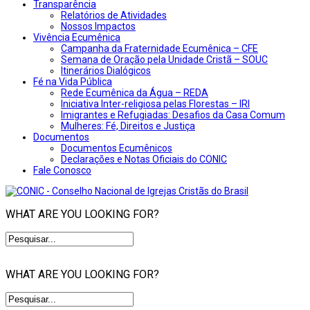
Transparência
Relatórios de Atividades
Nossos Impactos
Vivência Ecumênica
Campanha da Fraternidade Ecumênica – CFE
Semana de Oração pela Unidade Cristã – SOUC
Itinerários Dialógicos
Fé na Vida Pública
Rede Ecumênica da Água – REDA
Iniciativa Inter-religiosa pelas Florestas – IRI
Imigrantes e Refugiadas: Desafios da Casa Comum
Mulheres: Fé, Direitos e Justiça
Documentos
Documentos Ecumênicos
Declarações e Notas Oficiais do CONIC
Fale Conosco
WHAT ARE YOU LOOKING FOR?
WHAT ARE YOU LOOKING FOR?