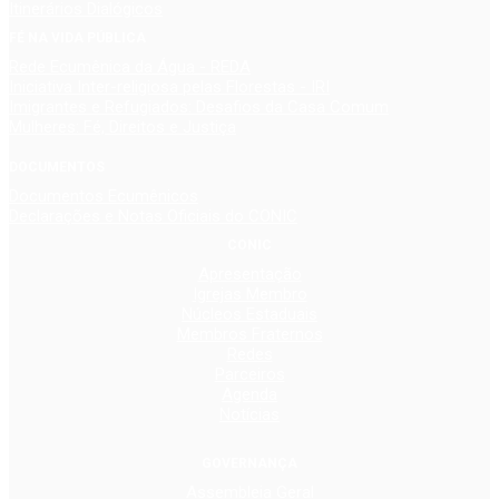
Itinerários Dialógicos
FÉ NA VIDA PÚBLICA
Rede Ecumênica da Água - REDA
Iniciativa Inter-religiosa pelas Florestas - IRI
Imigrantes e Refugiados: Desafios da Casa Comum
Mulheres: Fé, Direitos e Justiça
DOCUMENTOS
Documentos Ecumênicos
Declarações e Notas Oficiais do CONIC
CONIC
Apresentação
Igrejas Membro
Núcleos Estaduais
Membros Fraternos
Redes
Parceiros
Agenda
Notícias
GOVERNANÇA
Assembleia Geral