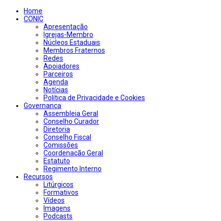
Home
CONIC
Apresentação
Igrejas-Membro
Núcleos Estaduais
Membros Fraternos
Redes
Apoiadores
Parceiros
Agenda
Notícias
Política de Privacidade e Cookies
Governança
Assembleia Geral
Conselho Curador
Diretoria
Conselho Fiscal
Comissões
Coordenação Geral
Estatuto
Regimento Interno
Recursos
Litúrgicos
Formativos
Vídeos
Imagens
Podcasts