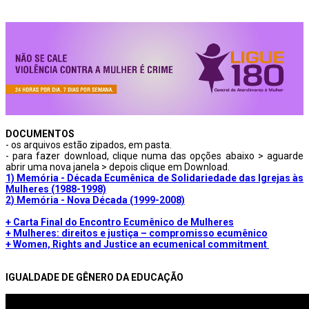
DOCUMENTOS
- os arquivos estão zipados, em pasta.
- para fazer download, clique numa das opções abaixo > aguarde
abrir uma nova janela > depois clique em Download.
1) Memória - Década Ecumênica de Solidariedade das Igrejas às
Mulheres (1988-1998)
2) Memória - Nova Década (1999-2008)
+ Carta Final do Encontro Ecumênico de Mulheres
+ Mulheres: direitos e justiça – compromisso ecumênico
+ Women, Rights and Justice an ecumenical commitment
IGUALDADE DE GÊNERO DA EDUCAÇÃO