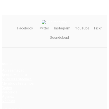
Facebook
Twitter
Instagram
YouTube
Fickr
Soundcloud
CONIC
Apresentação
Igrejas Membro
Núcleos Estaduais
Membros Fraternos
Redes
Parceiros
Agenda
Notícias