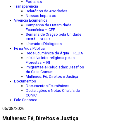
Podcasts
Transparência
Relatórios de Atividades
Nossos Impactos
Vivência Ecumênica
Campanha da Fraternidade
Ecumênica – CFE
Semana de Oração pela Unidade
Cristã – SOUC
Itinerários Dialógicos
Fé na Vida Pública
Rede Ecumênica da Água – REDA
Iniciativa Inter-religiosa pelas
Florestas – IRI
Imigrantes e Refugiadas: Desafios
da Casa Comum
Mulheres: Fé, Direitos e Justiça
Documentos
Documentos Ecumênicos
Declarações e Notas Oficiais do
CONIC
Fale Conosco
06/08/2026
Mulheres: Fé, Direitos e Justiça