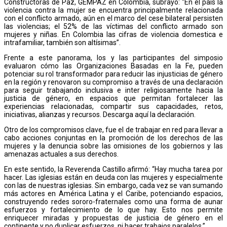
Constructoras de Paz, GEMPAZ en Colombia, subrayó: “En el país la
violencia contra la mujer se encuentra principalmente relacionada
con el conflicto armado, aún en el marco del cese bilateral persisten
las violencias; el 52% de las víctimas del conflicto armado son
mujeres y niñas. En Colombia las cifras de violencia domestica e
intrafamiliar, también son altísimas”.
Frente a este panorama, los y las participantes del simposio
evaluaron cómo las Organizaciones Basadas en la Fe, pueden
potenciar su rol transformador para reducir las injusticias de género
en la región y renovaron su compromiso a través de una declaración
para seguir trabajando inclusiva e inter religiosamente hacia la
justicia de género, en espacios que permitan fortalecer las
experiencias relacionadas, compartir sus capacidades, retos,
iniciativas, alianzas y recursos. Descarga aquí la declaración.
Otro de los compromisos clave, fue el de trabajar en red para llevar a
cabo acciones conjuntas en la promoción de los derechos de las
mujeres y la denuncia sobre las omisiones de los gobiernos y las
amenazas actuales a sus derechos.
En este sentido, la Reverenda Castillo afirmó: “Hay mucha tarea por
hacer. Las iglesias están en deuda con las mujeres y especialmente
con las de nuestras iglesias. Sin embargo, cada vez se van sumando
más actores en América Latina y el Caribe, potenciando espacios,
construyendo redes sororo-fraternales como una forma de aunar
esfuerzos y fortalecimiento de lo que hay. Esto nos permite
enriquecer miradas y propuestas de justicia de género en el
continente y no duplicar esfuerzos, ni hacer trabajos paralelos.”