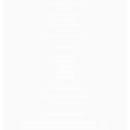
Conselho Curador
Diretoria
Conselho Fiscal
Comissões
Secretaria Geral
Estatuto
Regimento Interno
RECURSOS
Litúrgicos
Formativos
Vídeos
Imagens
Podcasts
TRANSPARÊNCIA
Relatórios de Atividades
Nossos Impactos
VIVÊNCIA ECUMÊNICA
Campanha da Fraternidade Ecumênica - CFE
Semana de Oração pela Unidade Cristã - SOUC