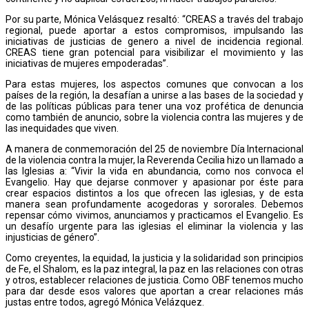
Por su parte, Mónica Velásquez resaltó: “CREAS a través del trabajo
regional, puede aportar a estos compromisos, impulsando las
iniciativas de justicias de genero a nivel de incidencia regional.
CREAS tiene gran potencial para visibilizar el movimiento y las
iniciativas de mujeres empoderadas”.
Para estas mujeres, los aspectos comunes que convocan a los
países de la región, la desafían a unirse a las bases de la sociedad y
de las políticas públicas para tener una voz profética de denuncia
como también de anuncio, sobre la violencia contra las mujeres y de
las inequidades que viven.
A manera de conmemoración del 25 de noviembre Día Internacional
de la violencia contra la mujer, la Reverenda Cecilia hizo un llamado a
las Iglesias a: “Vivir la vida en abundancia, como nos convoca el
Evangelio. Hay que dejarse conmover y apasionar por éste para
crear espacios distintos a los que ofrecen las iglesias, y de esta
manera sean profundamente acogedoras y sororales. Debemos
repensar cómo vivimos, anunciamos y practicamos el Evangelio. Es
un desafío urgente para las iglesias el eliminar la violencia y las
injusticias de género”.
Como creyentes, la equidad, la justicia y la solidaridad son principios
de Fe, el Shalom, es la paz integral, la paz en las relaciones con otras
y otros, establecer relaciones de justicia. Como OBF tenemos mucho
para dar desde esos valores que aportan a crear relaciones más
justas entre todos, agregó Mónica Velázquez.