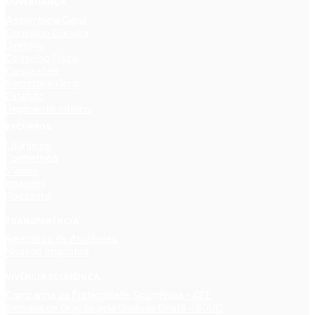
GOVERNANÇA
Assembleia Geral
Conselho Curador
Diretoria
Conselho Fiscal
Comissões
Secretaria Geral
Estatuto
Regimento Interno
RECURSOS
Litúrgicos
Formativos
Vídeos
Imagens
Podcasts
TRANSPARÊNCIA
Relatórios de Atividades
Nossos Impactos
VIVÊNCIA ECUMÊNICA
Campanha da Fraternidade Ecumênica - CFE
Semana de Oração pela Unidade Cristã - SOUC