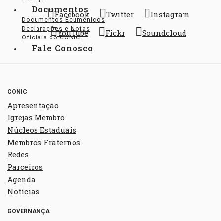
Documentos
Facebook
Twitter
Instagram
Documentos Ecumênicos
Declarações e Notas
YouTube
Fickr
Soundcloud
Oficiais do CONIC
Fale Conosco
CONIC
Apresentação
Igrejas Membro
Núcleos Estaduais
Membros Fraternos
Redes
Parceiros
Agenda
Notícias
GOVERNANÇA