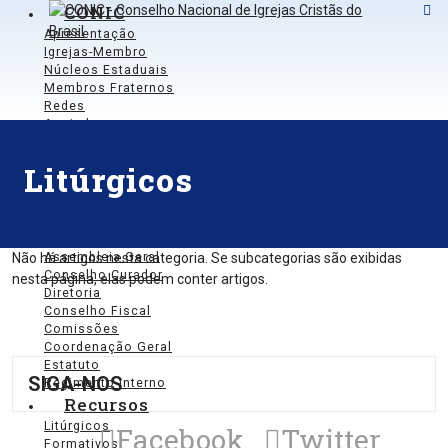
CONIC
Apresentação
Igrejas-Membro
Núcleos Estaduais
Membros Fraternos
Redes
Apoiadores
Parceiros
Agenda
Litúrgicos
Notícias
Política de Privacidade e
Cookies
Governança
Não há artigos nesta categoria. Se subcategorias são exibidas
Assembleia Geral
Conselho Curador
nesta página, elas podem conter artigos.
Diretoria
Conselho Fiscal
Comissões
Coordenação Geral
Estatuto
SIGA-NOS
Regimento Interno
Recursos
Litúrgicos
Facebook
Twitter
Formativos