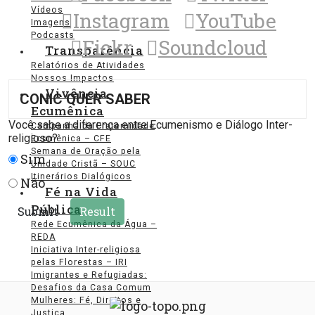
Vídeos
Instagram
YouTube
Imagens
Podcasts
Fickr
Soundcloud
Transparência
Relatórios de Atividades
Nossos Impactos
Vivência
CONIC QUER SABER
Ecumênica
Você sabe a diferença entre Ecumenismo e Diálogo Inter-
Campanha da Fraternidade
religioso?
Ecumênica – CFE
Semana de Oração pela
Sim
Unidade Cristã – SOUC
Itinerários Dialógicos
Não
Fé na Vida
Pública
Rede Ecumênica da Água –
REDA
Iniciativa Inter-religiosa
pelas Florestas – IRI
Imigrantes e Refugiadas:
Desafios da Casa Comum
Mulheres: Fé, Direitos e
Justiça