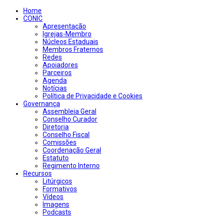
Home
CONIC
Apresentação
Igrejas-Membro
Núcleos Estaduais
Membros Fraternos
Redes
Apoiadores
Parceiros
Agenda
Notícias
Política de Privacidade e Cookies
Governança
Assembleia Geral
Conselho Curador
Diretoria
Conselho Fiscal
Comissões
Coordenação Geral
Estatuto
Regimento Interno
Recursos
Litúrgicos
Formativos
Vídeos
Imagens
Podcasts