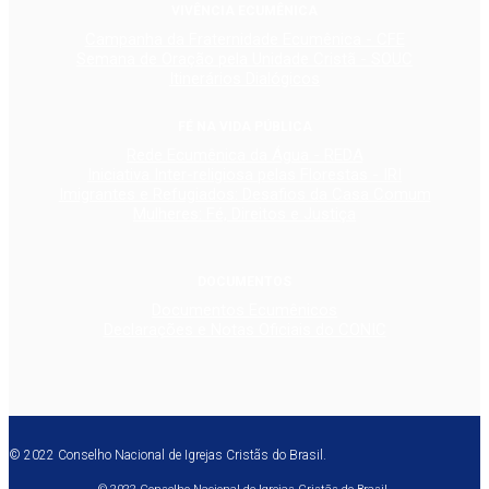
VIVÊNCIA ECUMÊNICA
Campanha da Fraternidade Ecumênica - CFE
Semana de Oração pela Unidade Cristã - SOUC
Itinerários Dialógicos
FÉ NA VIDA PÚBLICA
Rede Ecumênica da Água - REDA
Iniciativa Inter-religiosa pelas Florestas - IRI
Imigrantes e Refugiados: Desafios da Casa Comum
Mulheres: Fé, Direitos e Justiça
DOCUMENTOS
Documentos Ecumênicos
Declarações e Notas Oficiais do CONIC
© 2022 Conselho Nacional de Igrejas Cristãs do Brasil.