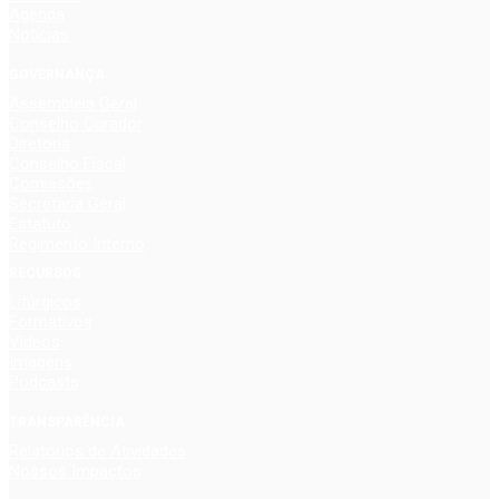
Agenda
Notícias
GOVERNANÇA
Assembleia Geral
Conselho Curador
Diretoria
Conselho Fiscal
Comissões
Secretaria Geral
Estatuto
Regimento Interno
RECURSOS
Litúrgicos
Formativos
Vídeos
Imagens
Podcasts
TRANSPARÊNCIA
Relatórios de Atividades
Nossos Impactos