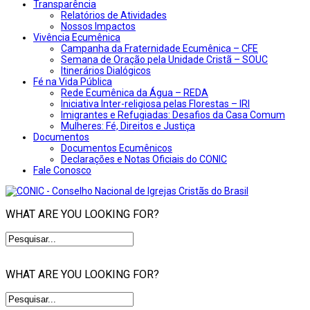
Transparência
Relatórios de Atividades
Nossos Impactos
Vivência Ecumênica
Campanha da Fraternidade Ecumênica – CFE
Semana de Oração pela Unidade Cristã – SOUC
Itinerários Dialógicos
Fé na Vida Pública
Rede Ecumênica da Água – REDA
Iniciativa Inter-religiosa pelas Florestas – IRI
Imigrantes e Refugiadas: Desafios da Casa Comum
Mulheres: Fé, Direitos e Justiça
Documentos
Documentos Ecumênicos
Declarações e Notas Oficiais do CONIC
Fale Conosco
WHAT ARE YOU LOOKING FOR?
WHAT ARE YOU LOOKING FOR?