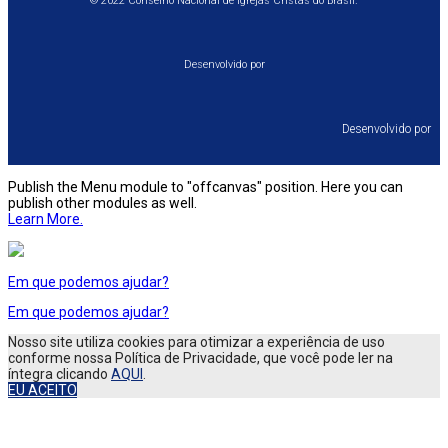
© 2022 Conselho Nacional de Igrejas Cristãs do Brasil.
Desenvolvido por
Desenvolvido por⠀
Publish the Menu module to "offcanvas" position. Here you can
publish other modules as well.
Learn More.
Em que podemos ajudar?
Em que podemos ajudar?
Nosso site utiliza cookies para otimizar a experiência de uso
conforme nossa Política de Privacidade, que você pode ler na
íntegra clicando
AQUI
.
EU ACEITO