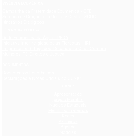
VIVÊNCIA ECUMÊNICA
Campanha da Fraternidade Ecumênica - CFE
Semana de Oração pela Unidade Cristã - SOUC
Itinerários Dialógicos
FÉ NA VIDA PÚBLICA
Rede Ecumênica da Água - REDA
Iniciativa Inter-religiosa pelas Florestas - IRI
Imigrantes e Refugiados: Desafios da Casa Comum
Mulheres: Fé, Direitos e Justiça
DOCUMENTOS
Documentos Ecumênicos
Declarações e Notas Oficiais do CONIC
CONIC
Apresentação
Igrejas Membro
Núcleos Estaduais
Membros Fraternos
Redes
Parceiros
Agenda
Notícias