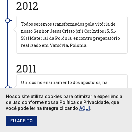
2012
Todos seremos transformados pela vitória de
nosso Senhor Jesus Cristo (cf 1 Coríntios 15, 51-
58) | Material da Polônia; encontro preparatório
realizado em Varsóvia, Polônia.
2011
Unidos no ensinamento dos apóstolos, na
comunhão fraterna, na fração do pão e nas
orações. (Cf Atos 2,42) | Material da Jerusalém;
Nosso site utiliza cookies para otimizar a experiência
de uso conforme nossa Política de Privacidade, que
encontro preparatório em Saydnaya, Síria.
você pode ler na íntegra clicando
AQUI
.
EU ACEITO
2009