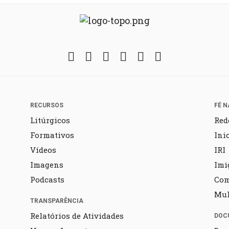
Facebook
Twitter
Instagram
YouTube
Fickr
Soundcloud
RECURSOS
FÉ N
Litúrgicos
Red
Formativos
Ini
Vídeos
IRI
Imagens
Imi
Podcasts
Co
Mul
TRANSPARÊNCIA
Relatórios de Atividades
DOC