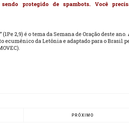
 sendo protegido de spambots. Você preci
” (1Pe 2,9) é o tema da Semana de Oração deste ano.
o ecumênico da Letônia e adaptado para o Brasil p
MOVEC).
CIER REÚNE CRISTÃOS E CRISTÃS PARA TRABALHAR T
PRÓXIMO ARTIGO: SOUC
PRÓXIMO