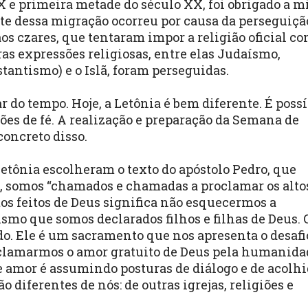
IX e primeira metade do século XX, foi obrigado a m
rte dessa migração ocorreu por causa da perseguiçã
aos czares, que tentaram impor a religião oficial c
ras expressões religiosas, entre elas Judaísmo,
tantismo) e o Islã, foram perseguidas.
 do tempo. Hoje, a Letônia é bem diferente. É possí
ões de fé. A realização e preparação da Semana de
oncreto disso.
etônia escolheram o texto do apóstolo Pedro, que
s, somos “chamados e chamadas a proclamar os alto
tos feitos de Deus significa não esquecermos a
ismo que somos declarados filhos e filhas de Deus. 
o. Ele é um sacramento que nos apresenta o desafi
clamarmos o amor gratuito de Deus pela humanida
 amor é assumindo posturas de diálogo e de acolhi
 diferentes de nós: de outras igrejas, religiões e