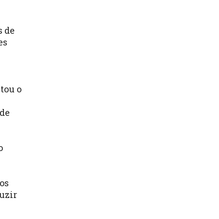
s de
es
tou o
 de
o
os
uzir