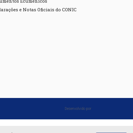
umentos Ecumênicos
larações e Notas Oficiais do CONIC
Desenvolvido por⠀