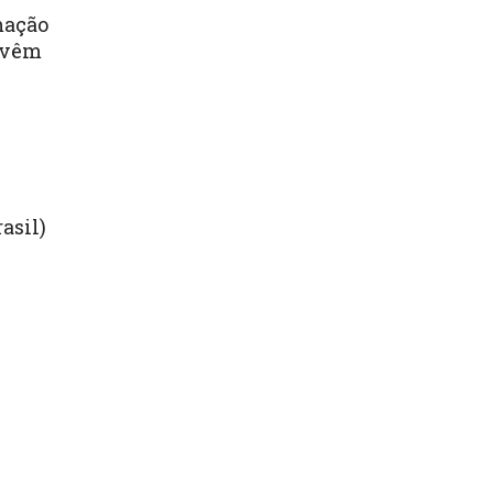
mação
e vêm
asil)