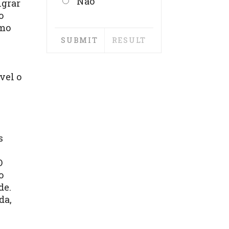
Não
igrar
o
omo
vel o
s
O
o
de.
da,