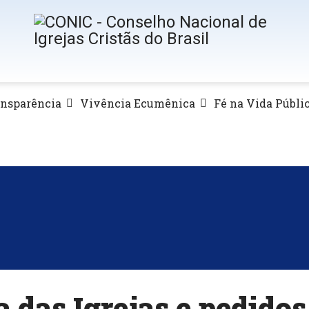
ansparência
Vivência Ecumênica
Fé na Vida Públi
 das Igrejas e pedidos