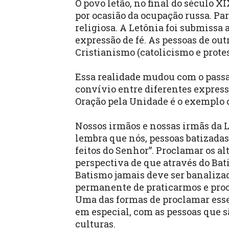
O povo letão, no final do século X
por ocasião da ocupação russa. Pa
religiosa. A Letônia foi submissa 
expressão de fé. As pessoas de out
Cristianismo (catolicismo e protes
Essa realidade mudou com o passar
convívio entre diferentes express
Oração pela Unidade é o exemplo c
Nossos irmãos e nossas irmãs da L
lembra que nós, pessoas batizada
feitos do Senhor”. Proclamar os al
perspectiva de que através do Bat
Batismo jamais deve ser banalizad
permanente de praticarmos e pro
Uma das formas de proclamar esse
em especial, com as pessoas que são
culturas.