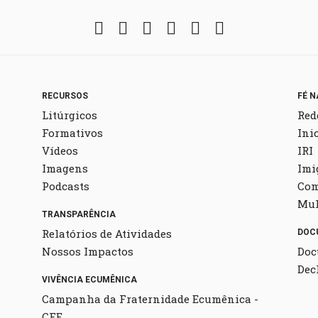
Facebook
Twitter
Instagram
YouTube
Fickr
Soundcloud
RECURSOS
FÉ N
Litúrgicos
Red
Formativos
Ini
Vídeos
IRI
Imagens
Imi
Podcasts
Co
Mul
TRANSPARÊNCIA
Relatórios de Atividades
DOC
Nossos Impactos
Doc
Dec
VIVÊNCIA ECUMÊNICA
Campanha da Fraternidade Ecumênica -
CFE