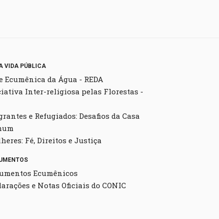
A VIDA PÚBLICA
e Ecumênica da Água - REDA
ciativa Inter-religiosa pelas Florestas -
grantes e Refugiados: Desafios da Casa
mum
heres: Fé, Direitos e Justiça
UMENTOS
umentos Ecumênicos
larações e Notas Oficiais do CONIC