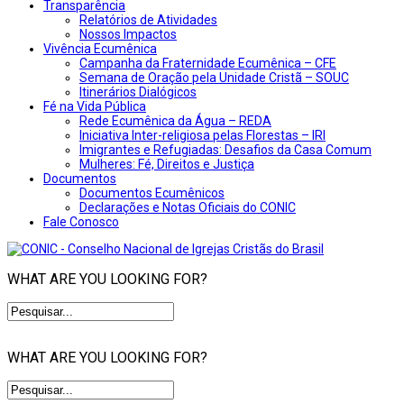
Transparência
Relatórios de Atividades
Nossos Impactos
Vivência Ecumênica
Campanha da Fraternidade Ecumênica – CFE
Semana de Oração pela Unidade Cristã – SOUC
Itinerários Dialógicos
Fé na Vida Pública
Rede Ecumênica da Água – REDA
Iniciativa Inter-religiosa pelas Florestas – IRI
Imigrantes e Refugiadas: Desafios da Casa Comum
Mulheres: Fé, Direitos e Justiça
Documentos
Documentos Ecumênicos
Declarações e Notas Oficiais do CONIC
Fale Conosco
WHAT ARE YOU LOOKING FOR?
WHAT ARE YOU LOOKING FOR?