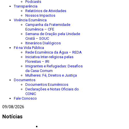
Podcasts
Transparência
Relatórios de Atividades
Nossos Impactos
Vivência Ecumênica
Campanha da Fraternidade
Ecumênica – CFE
Semana de Oração pela Unidade
Cristã – SOUC
Itinerários Dialógicos
Fé na Vida Pública
Rede Ecumênica da Água – REDA
Iniciativa Inter-religiosa pelas
Florestas – IRI
Imigrantes e Refugiadas: Desafios
da Casa Comum
Mulheres: Fé, Direitos e Justiça
Documentos
Documentos Ecumênicos
Declarações e Notas Oficiais do
CONIC
Fale Conosco
09/08/2026
Notícias