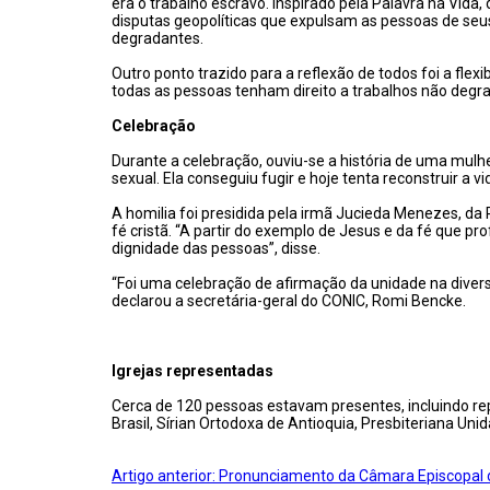
era o trabalho escravo. Inspirado pela Palavra na Vid
disputas geopolíticas que expulsam as pessoas de seu
degradantes.
Outro ponto trazido para a reflexão de todos foi a flexi
todas as pessoas tenham direito a trabalhos não degr
Celebração
Durante a celebração, ouviu-se a história de uma mulhe
sexual. Ela conseguiu fugir e hoje tenta reconstruir a vi
A homilia foi presidida pela irmã Jucieda Menezes, da 
fé cristã. “A partir do exemplo de Jesus e da fé que 
dignidade das pessoas”, disse.
“Foi uma celebração de afirmação da unidade na dive
declarou a secretária-geral do CONIC, Romi Bencke.
Igrejas representadas
Cerca de 120 pessoas estavam presentes, incluindo rep
Brasil, Sírian Ortodoxa de Antioquia, Presbiteriana Uni
Artigo anterior: Pronunciamento da Câmara Episcopal 