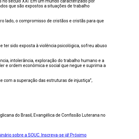
ais no século XXI. Em um mundo caracterizado por
ados que são expostos a situações de trabalho
utro lado, o compromisso de cristãos e cristãs para que
 ter sido exposta à violência psicológica, sofreu abuso
ncia, intolerância, exploração do trabalho humano e a
oder e ordem econômica e social que negue e suprima a
com a superação das estruturas de injustiça”,
licana do Brasil, Evangélica de Confissão Luterana no
nário sobre a SOUC. Inscreva-se já!
Próximo