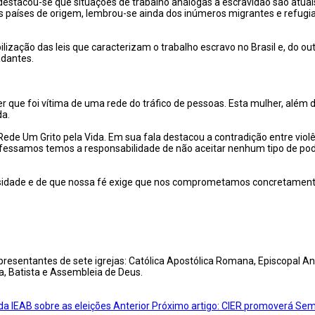
a, destacou-se que situações de trabalho análogas à escravidão são atu
s países de origem, lembrou-se ainda dos inúmeros migrantes e refugi
bilização das leis que caracterizam o trabalho escravo no Brasil e, do o
adantes.
r que foi vítima de uma rede do tráfico de pessoas. Esta mulher, além de
da.
Rede Um Grito pela Vida. Em sua fala destacou a contradição entre violê
professamos temos a responsabilidade de não aceitar nenhum tipo de p
rsidade e de que nossa fé exige que nos comprometamos concretamente 
resentantes de sete igrejas: Católica Apostólica Romana, Episcopal Ang
da, Batista e Assembleia de Deus.
da IEAB sobre as eleições
Anterior
Próximo artigo: CIER promoverá Semi