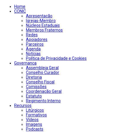
Home
CONIC
Apresentação
Igrejas-Membro
Núcleos Estaduais
Membros Fraternos
Redes
Apoiadores
Parceiros
Agenda
Notícias
Política de Privacidade e Cookies
Governança
Assembleia Geral
Conselho Curador
Diretoria
Conselho Fiscal
Comissões
Coordenação Geral
Estatuto
Regimento Interno
Recursos
Litúrgicos
Formativos
Vídeos
Imagens
Podcasts