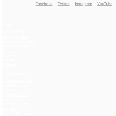
Facebook
Twitter
Instagram
YouTube
CONIC
Apresentação
Igrejas Membro
Núcleos Estaduais
Membros Fraternos
Redes
Parceiros
Agenda
Notícias
GOVERNANÇA
Assembleia Geral
Conselho Curador
Diretoria
Conselho Fiscal
Comissões
Secretaria Geral
Estatuto
Regimento Interno