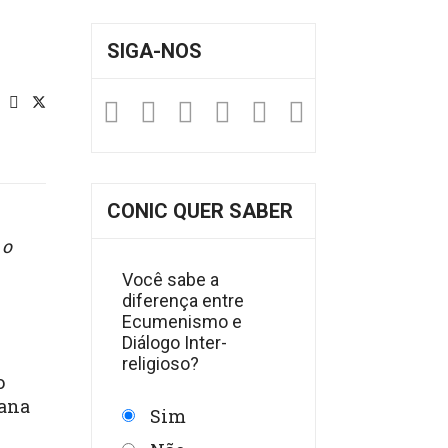
SIGA-NOS
Facebook
Twitter
Instagram
YouTube
Fickr
Soundclou
CONIC QUER SABER
 o
Você sabe a
diferença entre
Ecumenismo e
Diálogo Inter-
religioso?
o
cana
Sim