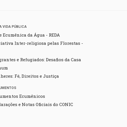
A VIDA PÚBLICA
e Ecumênica da Água - REDA
ciativa Inter-religiosa pelas Florestas -
grantes e Refugiados: Desafios da Casa
mum
heres: Fé, Direitos e Justiça
UMENTOS
umentos Ecumênicos
larações e Notas Oficiais do CONIC