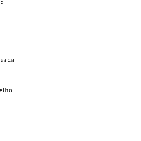
ho
es da
elho.