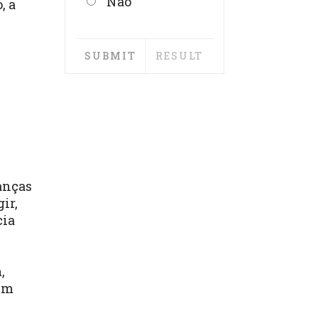
Não
, a
anças
ir,
cia
,
 um