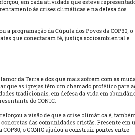
reforçou, em cada atividade que esteve representado
rentamento às crises climáticas e na defesa dos
rou a programação da Cúpula dos Povos da COP30, o
tes que conectaram fé, justiça socioambiental e
clamor da Terra e dos que mais sofrem com as mud
rmar que as igrejas têm um chamado profético para ag
idades tradicionais, em defesa da vida em abundân
epresentante do CONIC.
reforçou a visão de que a crise climática é, também
s concretas das comunidades cristãs. Presente em
a COP30, o CONIC ajudou a construir pontes entre