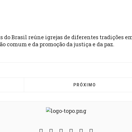
s do Brasil reúne igrejas de diferentes tradições e
tão comum e da promoção da justiça e da paz.
 NATAL QUE RENOVA A ESPERANÇA, ANO NOVO QUE FO
PRÓXIMO ARTIGO: NOTA
PRÓXIMO
Facebook
Twitter
Instagram
YouTube
Fickr
Soundcloud