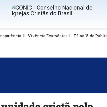
ansparência
Vivência Ecumênica
Fé na Vida Públi
unidade cristã pela