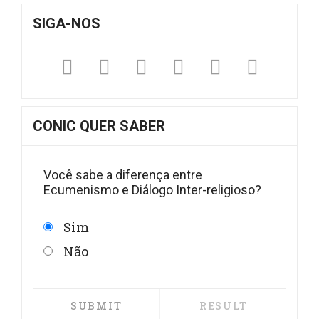
SIGA-NOS
Facebook
Twitter
Instagram
YouTube
Fickr
Sound
CONIC QUER SABER
Você sabe a diferença entre
Ecumenismo e Diálogo Inter-religioso?
Sim
Não