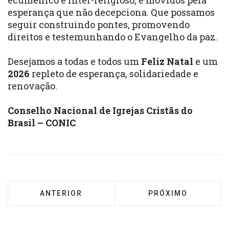
ecumênico e inter-religioso, e movidos pela
esperança que não decepciona. Que possamos
seguir construindo pontes, promovendo
direitos e testemunhando o Evangelho da paz.
Desejamos a todas e todos um
Feliz Natal
e um
2026
repleto de esperança, solidariedade e
renovação.
Conselho Nacional de Igrejas Cristãs do
Brasil – CONIC
ARTIGO ANTERIOR: VENEZUELA: NOTA PÚBL
PRÓXIMO ARTIGO: 
ANTERIOR
PRÓXIMO