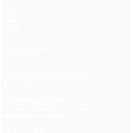
RECURSOS
Litúrgicos
Formativos
Vídeos
Imagens
Podcasts
TRANSPARÊNCIA
Relatórios de Atividades
Nossos Impactos
VIVÊNCIA ECUMÊNICA
Campanha da Fraternidade Ecumênica - CFE
Semana de Oração pela Unidade Cristã - SOUC
Itinerários Dialógicos
FÉ NA VIDA PÚBLICA
Rede Ecumênica da Água - REDA
Iniciativa Inter-religiosa pelas Florestas - IRI
Imigrantes e Refugiados: Desafios da Casa Comum
Mulheres: Fé, Direitos e Justiça
DOCUMENTOS