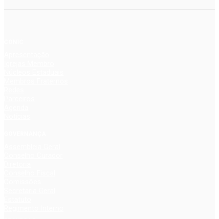
CONIC
Apresentação
Igrejas Membro
Núcleos Estaduais
Membros Fraternos
Redes
Parceiros
Agenda
Notícias
GOVERNANÇA
Assembleia Geral
Conselho Curador
Diretoria
Conselho Fiscal
Comissões
Secretaria Geral
Estatuto
Regimento Interno