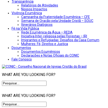
Transparência
Relatórios de Atividades
Nossos Impactos
Vivência Ecumênica
Campanha da Fraternidade Ecumênica – CFE
Semana de Oração pela Unidade Cristã – SOUC
Itinerários Dialógicos
Fé na Vida Pública
Rede Ecumênica da Água – REDA
Iniciativa Inter-religiosa pelas Florestas – IRI
Imigrantes e Refugiadas: Desafios da Casa Comum
Mulheres: Fé, Direitos e Justiça
Documentos
Documentos Ecumênicos
Declarações e Notas Oficiais do CONIC
Fale Conosco
WHAT ARE YOU LOOKING FOR?
WHAT ARE YOU LOOKING FOR?