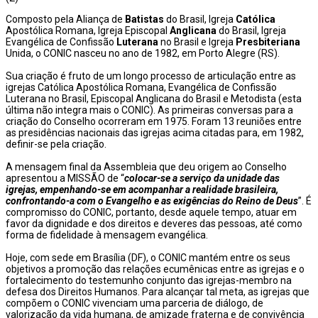
Composto pela Aliança de
Batistas
do Brasil, Igreja
Católica
Apostólica Romana, Igreja Episcopal
Anglicana
do Brasil, Igreja
Evangélica de Confissão
Luterana
no Brasil e Igreja
Presbiteriana
Unida, o CONIC nasceu no ano de 1982, em Porto Alegre (RS).
Sua criação é fruto de um longo processo de articulação entre as
igrejas Católica Apostólica Romana, Evangélica de Confissão
Luterana no Brasil, Episcopal Anglicana do Brasil e Metodista (esta
última não integra mais o CONIC). As primeiras conversas para a
criação do Conselho ocorreram em 1975. Foram 13 reuniões entre
as presidências nacionais das igrejas acima citadas para, em 1982,
definir-se pela criação.
A mensagem final da Assembleia que deu origem ao Conselho
apresentou a MISSÃO de “
colocar-se a serviço da unidade das
igrejas, empenhando-se em acompanhar a realidade brasileira,
confrontando-a com o Evangelho e as exigências do Reino de Deus
”. É
compromisso do CONIC, portanto, desde aquele tempo, atuar em
favor da dignidade e dos direitos e deveres das pessoas, até como
forma de fidelidade à mensagem evangélica.
Hoje, com sede em Brasília (DF), o CONIC mantém entre os seus
objetivos a promoção das relações ecumênicas entre as igrejas e o
fortalecimento do testemunho conjunto das igrejas-membro na
defesa dos Direitos Humanos. Para alcançar tal meta, as igrejas que
compõem o CONIC vivenciam uma parceria de diálogo, de
valorização da vida humana, de amizade fraterna e de convivência