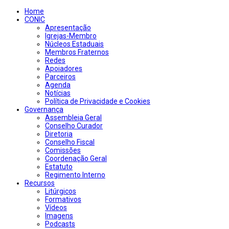
Home
CONIC
Apresentação
Igrejas-Membro
Núcleos Estaduais
Membros Fraternos
Redes
Apoiadores
Parceiros
Agenda
Notícias
Política de Privacidade e Cookies
Governança
Assembleia Geral
Conselho Curador
Diretoria
Conselho Fiscal
Comissões
Coordenação Geral
Estatuto
Regimento Interno
Recursos
Litúrgicos
Formativos
Vídeos
Imagens
Podcasts