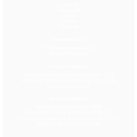
Litúrgicos
Formativos
Vídeos
Imagens
Podcasts
TRANSPARÊNCIA
Relatórios de Atividades
Nossos Impactos
VIVÊNCIA ECUMÊNICA
Campanha da Fraternidade Ecumênica - CFE
Semana de Oração pela Unidade Cristã - SOUC
Itinerários Dialógicos
FÉ NA VIDA PÚBLICA
Rede Ecumênica da Água - REDA
Iniciativa Inter-religiosa pelas Florestas - IRI
Imigrantes e Refugiados: Desafios da Casa Comum
Mulheres: Fé, Direitos e Justiça