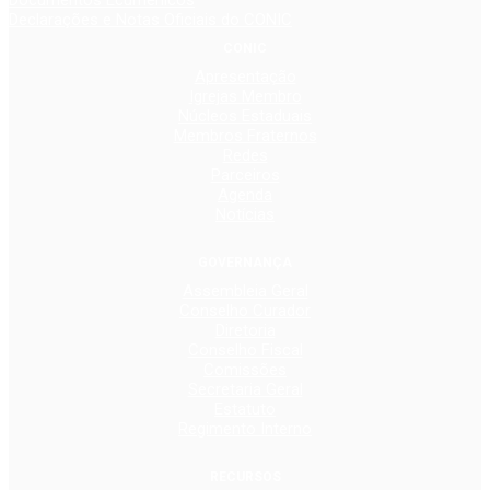
Documentos Ecumênicos
Declarações e Notas Oficiais do CONIC
CONIC
Apresentação
Igrejas Membro
Núcleos Estaduais
Membros Fraternos
Redes
Parceiros
Agenda
Notícias
GOVERNANÇA
Assembleia Geral
Conselho Curador
Diretoria
Conselho Fiscal
Comissões
Secretaria Geral
Estatuto
Regimento Interno
RECURSOS