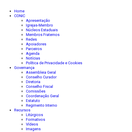
Home
CONIC
Apresentação
Igrejas-Membro
Núcleos Estaduais
Membros Fraternos
Redes
Apoiadores
Parceiros
Agenda
Notícias
Política de Privacidade e Cookies
Governança
Assembleia Geral
Conselho Curador
Diretoria
Conselho Fiscal
Comissões
Coordenação Geral
Estatuto
Regimento Interno
Recursos
Litúrgicos
Formativos
Vídeos
Imagens