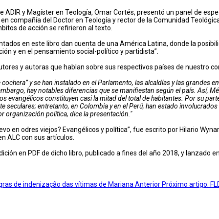
de ADIR y Magíster en Teología, Omar Cortés, presentó un panel de espec
, en compañía del Doctor en Teología y rector de la Comunidad Teológica
itos de acción se refirieron al texto.
tados en este libro dan cuenta de una América Latina, donde la posibilid
ón y en el pensamiento social-político y partidista”.
autores y autoras que hablan sobre sus respectivos países de nuestro co
cochera” y se han instalado en el Parlamento, las alcaldías y las grandes em
mbargo, hay notables diferencias que se manifiestan según el país. Así, M
 evangélicos constituyen casi la mitad del total de habitantes. Por su parte, 
e seculares; entretanto, en Colombia y en el Perú, han estado involucrados 
 organización política, dice la presentación."
evo en odres viejos? Evangélicos y política”, fue escrito por Hilario Wyn
n ALC con sus artículos.
ción en PDF de dicho libro, publicado a fines del año 2018, y lanzado en 
gras de indenização das vítimas de Mariana
Anterior
Próximo artigo: FL