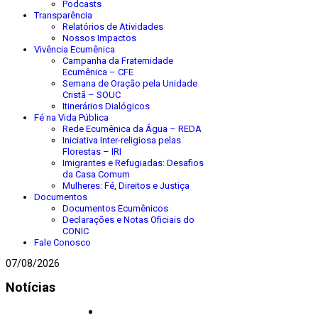
Podcasts
Transparência
Relatórios de Atividades
Nossos Impactos
Vivência Ecumênica
Campanha da Fraternidade
Ecumênica – CFE
Semana de Oração pela Unidade
Cristã – SOUC
Itinerários Dialógicos
Fé na Vida Pública
Rede Ecumênica da Água – REDA
Iniciativa Inter-religiosa pelas
Florestas – IRI
Imigrantes e Refugiadas: Desafios
da Casa Comum
Mulheres: Fé, Direitos e Justiça
Documentos
Documentos Ecumênicos
Declarações e Notas Oficiais do
CONIC
Fale Conosco
07/08/2026
Notícias