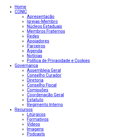
Home
CONIC
Apresentação
Igrejas-Membro
Núcleos Estaduais
Membros Fraternos
Redes
Apoiadores
Parceiros
Agenda
Notícias
Política de Privacidade e Cookies
Governança
Assembleia Geral
Conselho Curador
Diretoria
Conselho Fiscal
Comissões
Coordenação Geral
Estatuto
Regimento Interno
Recursos
Litúrgicos
Formativos
Vídeos
Imagens
Podcasts