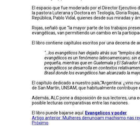
El espacio que fue moderado por el Director Ejecutivo 
la pastora Luterana y Doctora en Teología, Gloria Rojas
República, Pablo Vidal, quienes desde sus miradas y ámb
Rojas, señaló que “la mayor parte de los trabajos presen
evangélicas, van permitiendo un cambio en la participaci
El libro contiene capítulos escritos por una decena de 
"…los evangélicos han dejado atrás sus “templos de 
evangélicos es un fenómeno latinoamericano; sin e
pequeña, mientras que en Guatemala y El Salvador los
evangélicos se desarrolla en contextos relativament
Brasil donde los evangélicos han alcanzado la mayor
El capítulo dedicado a nuestro país,“Argentina: ¿vino nu
de San Martín, UNSAM, que habitualmente contribuye e
Además, ALC pone a disposición de sus lectores, una edi
posible lecturas comparativas entre las naciones.
El libro puede bajarse aquí:
Evangelicos y poder
Artigo anterior: Mulheres denunciam machismo nas re
Próximo