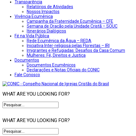
Transparência
Relatórios de Atividades
Nossos Impactos
Vivência Ecumênica
Campanha da Fraternidade Ecumênica – CFE
Semana de Oração pela Unidade Cristã – SOUC
Itinerários Dialógicos
Fé na Vida Pública
Rede Ecumênica da Água – REDA
Iniciativa Inter-religiosa pelas Florestas – IRI
Imigrantes e Refugiadas: Desafios da Casa Comum
Mulheres: Fé, Direitos e Justiça
Documentos
Documentos Ecumênicos
Declarações e Notas Oficiais do CONIC
Fale Conosco
WHAT ARE YOU LOOKING FOR?
WHAT ARE YOU LOOKING FOR?