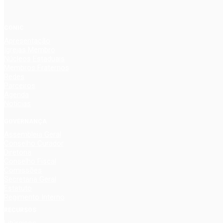
CONIC
Apresentação
Igrejas Membro
Núcleos Estaduais
Membros Fraternos
Redes
Parceiros
Agenda
Notícias
GOVERNANÇA
Assembleia Geral
Conselho Curador
Diretoria
Conselho Fiscal
Comissões
Secretaria Geral
Estatuto
Regimento Interno
RECURSOS