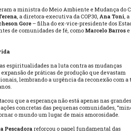
veram a ministra do Meio Ambiente e Mudança do C
Terena
, a diretora-executiva da COP30,
Ana Toni
, a
cheson Gore
– filha do ex-vice-presidente dos Esta
antes de comunidades de fé, como
Marcelo Barros
e
vida
das espiritualidades na luta contra as mudanças
expansão de práticas de produção que devastam
cionais, lembrando a urgência da reconexão com a t
anos.
tacou que a esperança não está apenas nas grande
 ações concretas das pequenas comunidades, “min
 tornar o mundo um lugar de mais amorosidade.
a Pescadora
reforçou o papel fundamental das