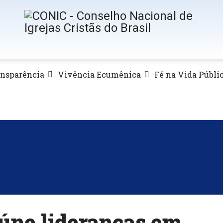
ansparência
Vivência Ecumênica
Fé na Vida Públi
eúne lideranças em