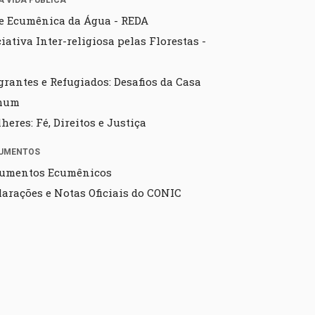
A VIDA PÚBLICA
e Ecumênica da Água - REDA
ciativa Inter-religiosa pelas Florestas -
grantes e Refugiados: Desafios da Casa
mum
heres: Fé, Direitos e Justiça
UMENTOS
umentos Ecumênicos
larações e Notas Oficiais do CONIC