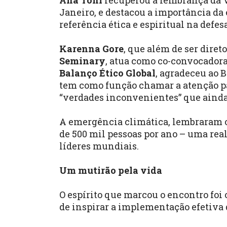
Ana Toni
recuperou a lembrança da Vi
Janeiro, e destacou a importância da 
referência ética e espiritual na defe
Karenna Gore
, que além de ser diret
Seminary
, atua como co-convocadora
Balanço Ético Global
, agradeceu ao B
tem como função chamar a atenção para
“verdades inconvenientes” que aind
A emergência climática, lembraram os
de 500 mil pessoas por ano – uma rea
líderes mundiais.
Um mutirão pela vida
O espírito que marcou o encontro foi
de inspirar a implementação efetiva