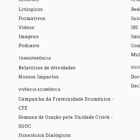
RECURSOS
FÉ N
Litúrgicos
Red
Formativos
Ini
Vídeos
IRI
Imagens
Imi
Podcasts
Co
Mul
TRANSPARÊNCIA
Relatórios de Atividades
DOC
Nossos Impactos
Doc
Dec
VIVÊNCIA ECUMÊNICA
Campanha da Fraternidade Ecumênica -
CFE
Semana de Oração pela Unidade Cristã -
SOUC
Itinerários Dialógicos