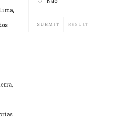
Não
lima,
dos
erra,
s
orias