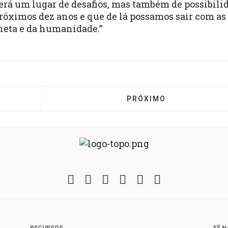
rá um lugar de desafios, mas também de possibilid
róximos dez anos e que de lá possamos sair com as
neta e da humanidade.”
CONIC AGRADECE OS 13 ANOS DE DEDICAÇÃO DA PAS
PRÓXIMO ARTIGO: ATAQ
PRÓXIMO
Facebook
Twitter
Instagram
YouTube
Fickr
Soundcloud