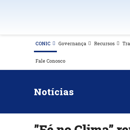
CONIC
Governança
Recursos
Tr
Fale Conosco
Notícias
”Fé no Clima” r