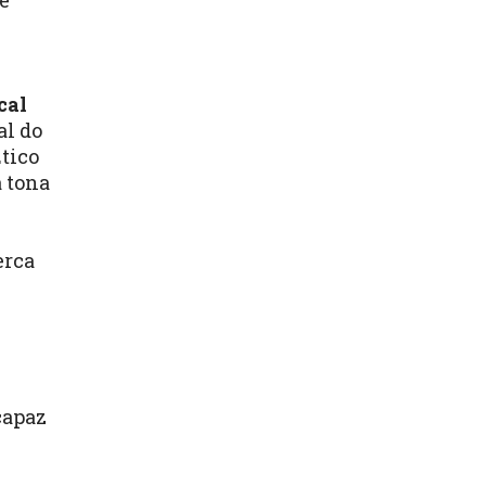
de
cal
al do
Ético
à tona
erca
capaz