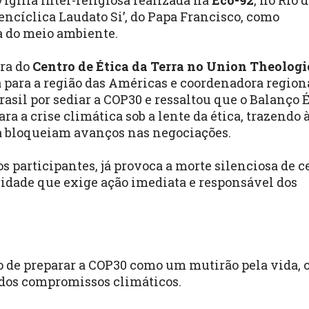
gília Inter-religiosa realizada na
Eco-92
, no Rio 
encíclica Laudato Si’, do Papa Francisco, como
sa do meio ambiente.
ora do
Centro de Ética da Terra no Union Theologi
 para a região das Américas e coordenadora region
rasil por sediar a COP30 e ressaltou que o Balanço 
 a crise climática sob a lente da ética, trazendo 
a bloqueiam avanços nas negociações.
 participantes, já provoca a morte silenciosa de c
lidade que exige ação imediata e responsável dos
 o de preparar a COP30 como um mutirão pela vida, 
 dos compromissos climáticos.