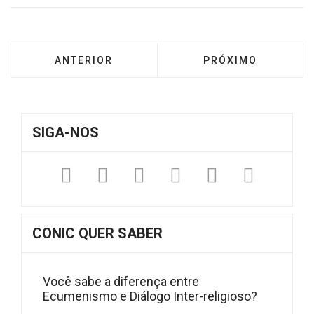
ARTIGO ANTERIOR: NOTA DA IECLB SOBRE A
PRÓXIMO ARTIGO: 
ANTERIOR
PRÓXIMO
SIGA-NOS
Facebook
Twitter
Instagram
YouTube
Fickr
Sound
CONIC QUER SABER
Você sabe a diferença entre
Ecumenismo e Diálogo Inter-religioso?