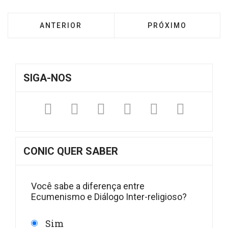
ARTIGO ANTERIOR: LANÇAMENTO DO E-BOOK 
PRÓXIMO ARTIGO: 
ANTERIOR
PRÓXIMO
SIGA-NOS
Facebook
Twitter
Instagram
YouTube
Fickr
Sound
CONIC QUER SABER
Você sabe a diferença entre
Ecumenismo e Diálogo Inter-religioso?
Sim