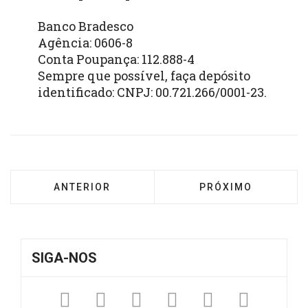
Banco Bradesco
Agência: 0606-8
Conta Poupança: 112.888-4
Sempre que possível, faça depósito
identificado: CNPJ: 00.721.266/0001-23.
ARTIGO ANTERIOR: FRANCISCANOS CRIAM E
PRÓXIMO ARTIGO: 
ANTERIOR
PRÓXIMO
SIGA-NOS
Facebook
Twitter
Instagram
YouTube
Fickr
Sound