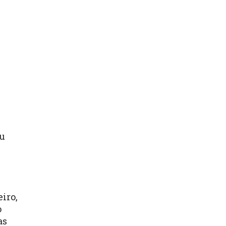
ou
iro,
o
as