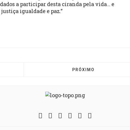
ados a participar desta ciranda pela vida... e
justiça igualdade e paz.”
#SILÊNCIOPELADOR: SOLIDARIEDADE AOS FAMILIARES 
PRÓXIMO ARTIGO: "SOU
PRÓXIMO
Facebook
Twitter
Instagram
YouTube
Fickr
Soundcloud