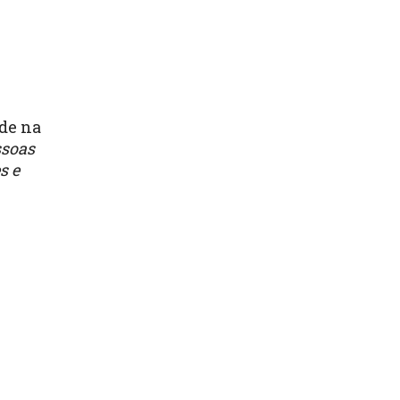
ade na
ssoas
s e