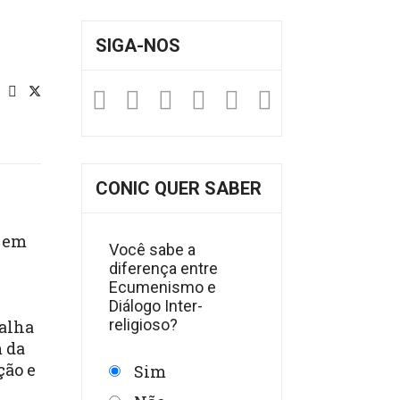
SIGA-NOS
Facebook
Twitter
Instagram
YouTube
Fickr
Soundclou
CONIC QUER SABER
, em
Você sabe a
diferença entre
Ecumenismo e
Diálogo Inter-
religioso?
balha
 da
ção e
Sim