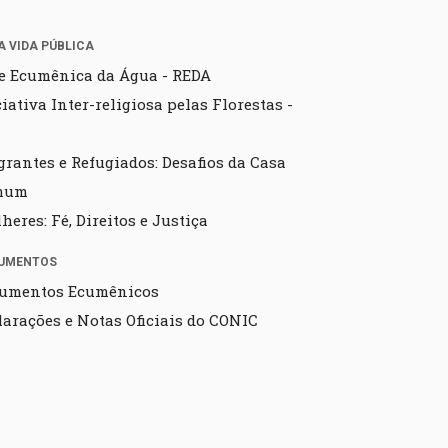
A VIDA PÚBLICA
e Ecumênica da Água - REDA
ciativa Inter-religiosa pelas Florestas -
grantes e Refugiados: Desafios da Casa
mum
heres: Fé, Direitos e Justiça
UMENTOS
umentos Ecumênicos
larações e Notas Oficiais do CONIC