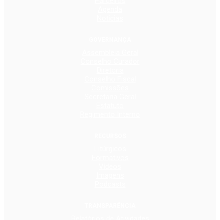
Parceiros
Agenda
Notícias
GOVERNANÇA
Assembleia Geral
Conselho Curador
Diretoria
Conselho Fiscal
Comissões
Secretaria Geral
Estatuto
Regimento Interno
RECURSOS
Litúrgicos
Formativos
Vídeos
Imagens
Podcasts
TRANSPARÊNCIA
Relatórios de Atividades