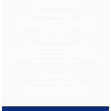
Nossos Impactos
VIVÊNCIA ECUMÊNICA
Campanha da Fraternidade Ecumênica - CFE
Semana de Oração pela Unidade Cristã - SOUC
Itinerários Dialógicos
FÉ NA VIDA PÚBLICA
Rede Ecumênica da Água - REDA
Iniciativa Inter-religiosa pelas Florestas - IRI
Imigrantes e Refugiados: Desafios da Casa Comum
Mulheres: Fé, Direitos e Justiça
DOCUMENTOS
Documentos Ecumênicos
Declarações e Notas Oficiais do CONIC