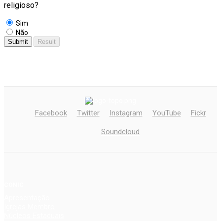
religioso?
Sim
Não
Facebook
Twitter
Instagram
YouTube
Fickr
Soundcloud
CONIC
Apresentação
Igrejas Membro
Núcleos Estaduais