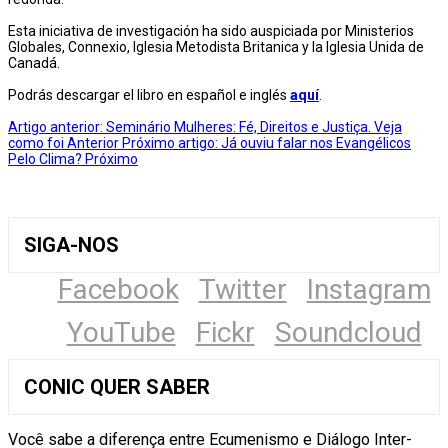
Esta iniciativa de investigación ha sido auspiciada por Ministerios
Globales, Connexio, Iglesia Metodista Britanica y la Iglesia Unida de
Canadá.
Podrás descargar el libro en español e inglés
aquí
.
Artigo anterior: Seminário Mulheres: Fé, Direitos e Justiça. Veja
como foi
Anterior
Próximo artigo: Já ouviu falar nos Evangélicos
Pelo Clima?
Próximo
SIGA-NOS
Facebook
Twitter
Instagram
YouTube
Fickr
Soundcloud
CONIC QUER SABER
Você sabe a diferença entre Ecumenismo e Diálogo Inter-