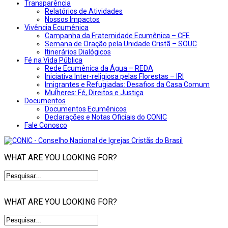
Transparência
Relatórios de Atividades
Nossos Impactos
Vivência Ecumênica
Campanha da Fraternidade Ecumênica – CFE
Semana de Oração pela Unidade Cristã – SOUC
Itinerários Dialógicos
Fé na Vida Pública
Rede Ecumênica da Água – REDA
Iniciativa Inter-religiosa pelas Florestas – IRI
Imigrantes e Refugiadas: Desafios da Casa Comum
Mulheres: Fé, Direitos e Justiça
Documentos
Documentos Ecumênicos
Declarações e Notas Oficiais do CONIC
Fale Conosco
WHAT ARE YOU LOOKING FOR?
WHAT ARE YOU LOOKING FOR?