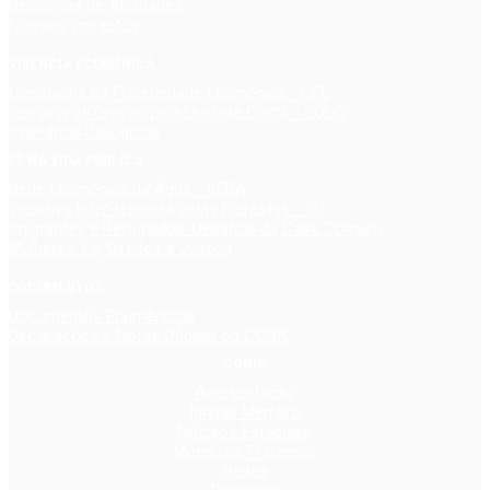
Relatórios de Atividades
Nossos Impactos
VIVÊNCIA ECUMÊNICA
Campanha da Fraternidade Ecumênica - CFE
Semana de Oração pela Unidade Cristã - SOUC
Itinerários Dialógicos
FÉ NA VIDA PÚBLICA
Rede Ecumênica da Água - REDA
Iniciativa Inter-religiosa pelas Florestas - IRI
Imigrantes e Refugiados: Desafios da Casa Comum
Mulheres: Fé, Direitos e Justiça
DOCUMENTOS
Documentos Ecumênicos
Declarações e Notas Oficiais do CONIC
CONIC
Apresentação
Igrejas Membro
Núcleos Estaduais
Membros Fraternos
Redes