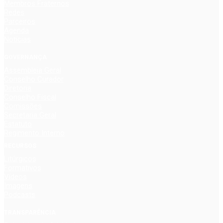
Membros Fraternos
Redes
Parceiros
Agenda
Notícias
GOVERNANÇA
Assembleia Geral
Conselho Curador
Diretoria
Conselho Fiscal
Comissões
Secretaria Geral
Estatuto
Regimento Interno
RECURSOS
Litúrgicos
Formativos
Vídeos
Imagens
Podcasts
TRANSPARÊNCIA