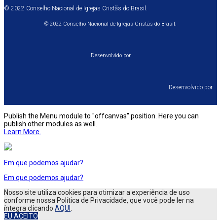
© 2022 Conselho Nacional de Igrejas Cristãs do Brasil.
© 2022 Conselho Nacional de Igrejas Cristãs do Brasil.
Desenvolvido por
Desenvolvido por⠀
Publish the Menu module to "offcanvas" position. Here you can
publish other modules as well.
Learn More.
Em que podemos ajudar?
Em que podemos ajudar?
Nosso site utiliza cookies para otimizar a experiência de uso
conforme nossa Política de Privacidade, que você pode ler na
íntegra clicando
AQUI
.
EU ACEITO