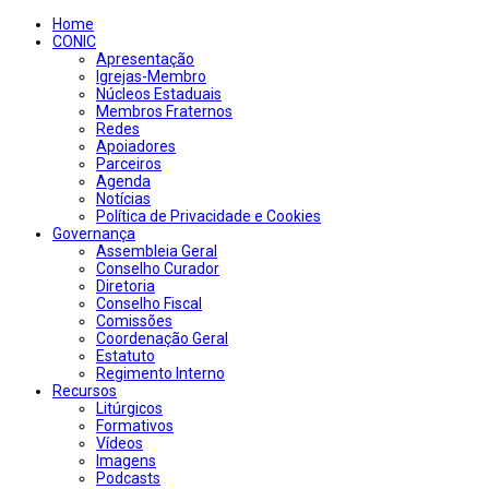
Home
CONIC
Apresentação
Igrejas-Membro
Núcleos Estaduais
Membros Fraternos
Redes
Apoiadores
Parceiros
Agenda
Notícias
Política de Privacidade e Cookies
Governança
Assembleia Geral
Conselho Curador
Diretoria
Conselho Fiscal
Comissões
Coordenação Geral
Estatuto
Regimento Interno
Recursos
Litúrgicos
Formativos
Vídeos
Imagens
Podcasts