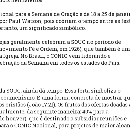
dois hemisférios.
cional para a Semana de Oração é de 18 a 25 de janei
por Paul Watson, pois cobriam o tempo entre as fes
ortanto, um significado simbólico.
Igrejas geralmente celebram a SOUC no período de
 movimento Fé e Ordem, em 1926), que também é um
Igreja. No Brasil, o CONIC vem liderando e
lebração da Semana em todos os estados do País.
da SOUC, ainda dá tempo. Essa ferta simboliza o
 ecumenismo. É uma forma concreta de mostrar q
cristãos (João 17:21). Os frutos das ofertas doadas 
ualmente, da seguinte maneira: 40% para a
e houver), que é destinado a subsidiar reuniões e
ara o CONIC Nacional, para projetos de maior alcan