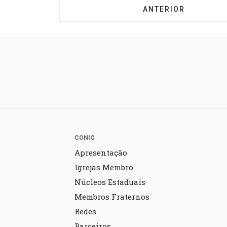
ARTIGO ANTERIOR: 
ANTERIOR
CONIC
Apresentação
Igrejas Membro
Núcleos Estaduais
Membros Fraternos
Redes
Parceiros