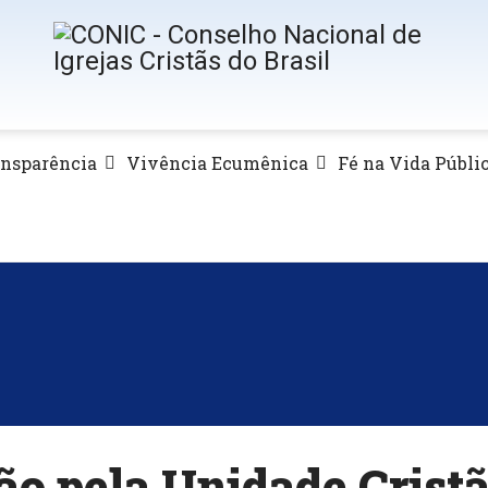
ansparência
Vivência Ecumênica
Fé na Vida Públi
o pela Unidade Crist