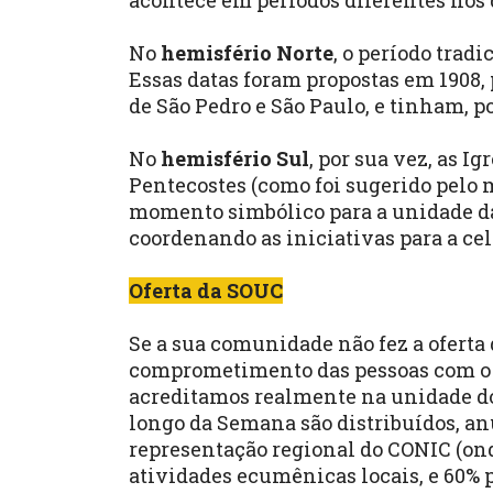
acontece em períodos diferentes nos 
No
hemisfério Norte
, o período tradi
Essas datas foram propostas em 1908, 
de São Pedro e São Paulo, e tinham, p
No
hemisfério Sul
, por sua vez, as 
Pentecostes (como foi sugerido pelo
momento simbólico para a unidade da 
coordenando as iniciativas para a ce
Oferta da SOUC
Se a sua comunidade não fez a oferta 
comprometimento das pessoas com o
acreditamos realmente na unidade dos 
longo da Semana são distribuídos, an
representação regional do CONIC (ond
atividades ecumênicas locais, e 60% p