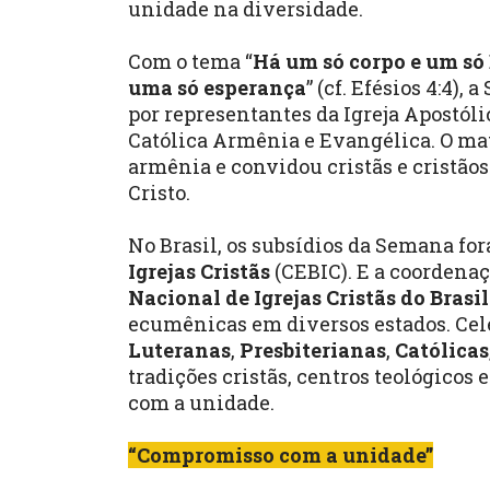
unidade na diversidade.
Com o tema “
Há um só corpo e um só
uma só esperança
” (cf. Efésios 4:4)
por representantes da Igreja Apostól
Católica Armênia e Evangélica. O mat
armênia e convidou cristãs e cristã
Cristo.
No Brasil, os subsídios da Semana fo
Igrejas Cristãs
(CEBIC). E a coordenaç
Nacional de Igrejas Cristãs do Brasil
ecumênicas em diversos estados. Cele
Luteranas
,
Presbiterianas
,
Católicas
tradições cristãs, centros teológico
com a unidade.
“Compromisso com a unidade”