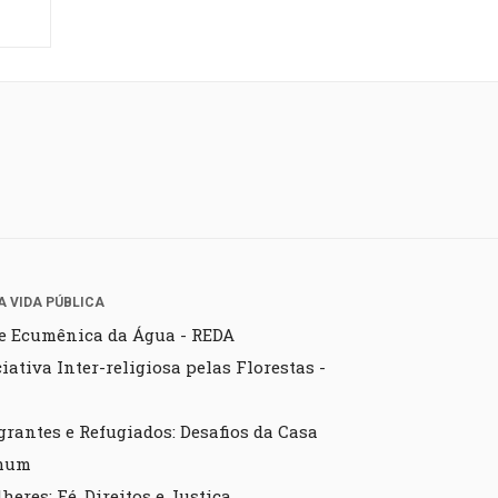
S E POSSIBILIDADES DO DIÁLOGO ENTRE CREDOS E C
AZ DA SOUC E E-BOOK: FAÇA O DOWNLOAD GRATUITO 
A VIDA PÚBLICA
e Ecumênica da Água - REDA
ciativa Inter-religiosa pelas Florestas -
grantes e Refugiados: Desafios da Casa
mum
heres: Fé, Direitos e Justiça