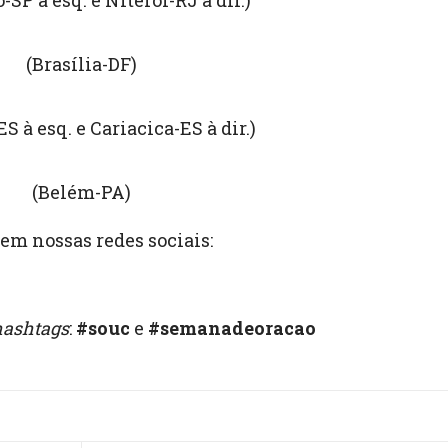
-SP à esq. e Niterói-RJ à dir.)
(Brasília-DF)
S à esq. e Cariacica-ES à dir.)
(Belém-PA)
em nossas redes sociais:
hashtags
:
#souc
e
#semanadeoracao