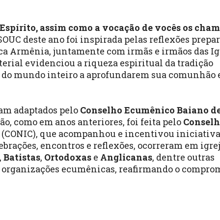
 Espírito, assim como a vocação de vocês os cham
, a SOUC deste ano foi inspirada pelas reflexões prepa
ica Armênia, juntamente com irmãs e irmãos das Ig
erial evidenciou a riqueza espiritual da tradição
os do mundo inteiro a aprofundarem sua comunhão
ram adaptados pelo
Conselho Ecumênico Baiano d
ão, como em anos anteriores, foi feita pelo
Consel
(CONIC), que acompanhou e incentivou iniciativ
brações, encontros e reflexões, ocorreram em igre
,
Batistas
,
Ortodoxas
e
Anglicanas
, dentre outras
s e organizações ecumênicas, reafirmando o compro