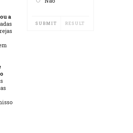
Não
ou a
radas
rejas
 em
e
ho
as
jas
misso