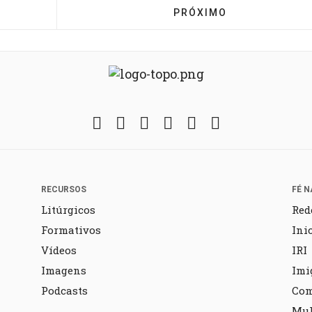
CAFÉ TEOLÓGICO 2026 DEBATE FÉ, FUNDAMENTALISMO
PRÓXIMO ARTIGO: CART
PRÓXIMO
Facebook
Twitter
Instagram
YouTube
Fickr
Soundcloud
RECURSOS
FÉ N
Litúrgicos
Red
Formativos
Ini
Vídeos
IRI
Imagens
Imi
Podcasts
Co
Mul