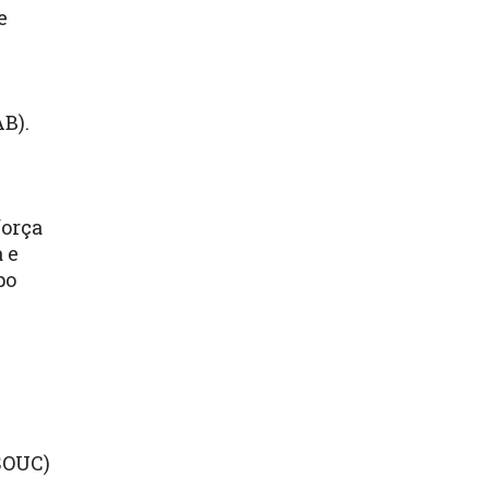
e
B).
força
 e
po
(SOUC)