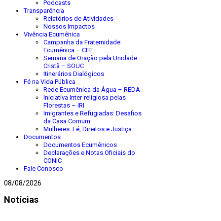
Podcasts
Transparência
Relatórios de Atividades
Nossos Impactos
Vivência Ecumênica
Campanha da Fraternidade
Ecumênica – CFE
Semana de Oração pela Unidade
Cristã – SOUC
Itinerários Dialógicos
Fé na Vida Pública
Rede Ecumênica da Água – REDA
Iniciativa Inter-religiosa pelas
Florestas – IRI
Imigrantes e Refugiadas: Desafios
da Casa Comum
Mulheres: Fé, Direitos e Justiça
Documentos
Documentos Ecumênicos
Declarações e Notas Oficiais do
CONIC
Fale Conosco
08/08/2026
Notícias