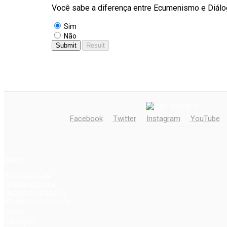
Você sabe a diferença entre Ecumenismo e Diálog
Sim
Não
Facebook
Twitter
Instagram
YouTube
CONIC
Apresentação
Igrejas Membro
Núcleos Estaduais
Membros Fraternos
Redes
Parceiros