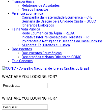
Transparência
Relatórios de Atividades
Nossos Impactos
Vivência Ecumênica
Campanha da Fraternidade Ecumênica – CFE
Semana de Oração pela Unidade Cristã – SOUC
Itinerários Dialógicos
Fé na Vida Pública
Rede Ecumênica da Água – REDA
Iniciativa Inter-religiosa pelas Florestas – IRI
Imigrantes e Refugiadas: Desafios da Casa Comum
Mulheres: Fé, Direitos e Justiça
Documentos
Documentos Ecumênicos
Declarações e Notas Oficiais do CONIC
Fale Conosco
WHAT ARE YOU LOOKING FOR?
WHAT ARE YOU LOOKING FOR?