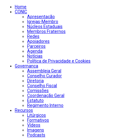
Home
CONIC
Apresentação
Igrejas-Membro
Núcleos Estaduais
Membros Fraternos
Redes
Apoiadores
Parceiros
Agenda
Notícias
Política de Privacidade e Cookies
Governança
Assembleia Geral
Conselho Curador
Diretoria
Conselho Fiscal
Comissões
Coordenação Geral
Estatuto
Regimento Interno
Recursos
Litúrgicos
Formativos
Vídeos
Imagens
Podcasts