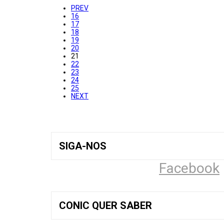
PREV
16
17
18
19
20
21
22
23
24
25
NEXT
SIGA-NOS
Facebook
CONIC QUER SABER